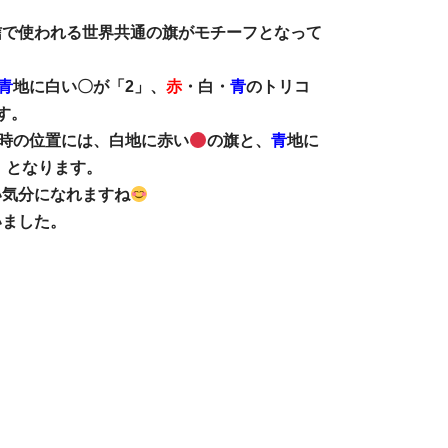
信で使われる世界共通の旗がモチーフとなって
青
地に白い〇が「2」、
赤
・白・
青
のトリコ
す。
2時の位置には、白地に赤い
の旗と、
青
地に
」となります。
い気分になれますね
いました。