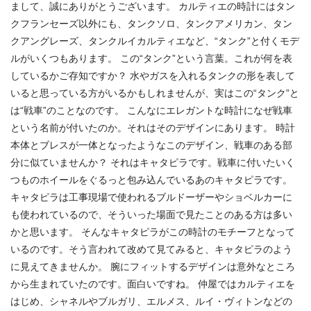
まして、誠にありがとうございます。 カルティエの時計にはタン
クフランセーズ以外にも、タンクソロ、タンクアメリカン、タン
クアングレーズ、タンクルイカルティエなど、“タンク”と付くモデ
ルがいくつもあります。 この“タンク”という言葉。これが何を表
しているかご存知ですか？ 水やガスを入れるタンクの形を表して
いると思っている方がいるかもしれませんが、実はこの“タンク”と
は“戦車”のことなのです。 こんなにエレガントな時計になぜ戦車
という名前が付いたのか。それはそのデザインにあります。 時計
本体とブレスが一体となったようなこのデザイン、戦車のある部
分に似ていませんか？ それはキャタピラです。戦車に付いたいく
つものホイールをぐるっと包み込んでいるあのキャタピラです。
キャタピラは工事現場で使われるブルドーザーやショベルカーに
も使われているので、そういった場面で見たことのある方は多い
かと思います。 そんなキャタピラがこの時計のモチーフとなって
いるのです。そう言われて改めて見てみると、キャタピラのよう
に見えてきませんか。 腕にフィットするデザインは意外なところ
から生まれていたのです。面白いですね。 仲屋ではカルティエを
はじめ、シャネルやブルガリ、エルメス、ルイ・ヴィトンなどの