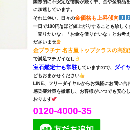
国際的に不安定な情勢が続く中、金や金製品
に加速しています。
金価格も上昇傾向
それに伴い、日々の
一日で100円/gほど値上がりすることも珍し
「売りたいな」「お金を借りたいな」とお考
ださいませ
金プラチナ 名古屋トップクラスの高額
で満足マチガイなし
宝石鑑定士も常駐
ダイ
していますので、
どもおまかせください
LINE、フリーダイヤルからお気軽にお問い合
感染症対策を徹底し、お客様がいつでも安心
おります
0120-4000-35