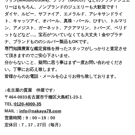
ッサン(MAUBOUSSIN)、グッチ（GUCCI）などのブランドジュエ
リーはもちろん、ノンブランドのジュエリーも大歓迎です！
ダイヤ、ルビー、サファイア、エメラルド、アレキサンドライ
ト、キャッツアイ、オパール、真珠・パール、ひすい、トルマリ
ン、アメジスト、ガーネット、アクアマリン、トパーズ、ペリド
ットなどなど…。宝石がついていなくても大丈夫！金やプラチ
ナ、ブランドもののシルバー製品もOKです。
専門知識豊富な鑑定資格を持ったスタッフがしっかりと査定させ
て頂きますのでご安心下さいませ。
分からないこと、疑問に思う事はまず一度お問い合わせくださ
い。丁寧にお応え致します。
皆様からのお電話・メールを心よりお待ち致しております。
♪名古屋の質屋 仲屋です♪
〒464-0833名古屋市千種区大島町1-23-1
TEL:
0120-4000-35
MAIL：
info@nakaya78.com
営業時間：9：00～19：00
定休日：7，17，27日（毎月）