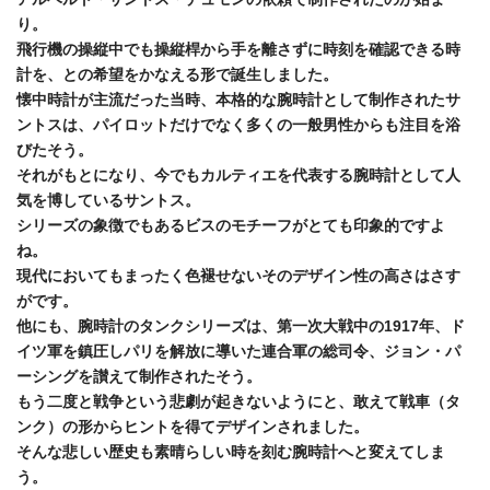
り。
飛行機の操縦中でも操縦桿から手を離さずに時刻を確認できる時
計を、との希望をかなえる形で誕生しました。
懐中時計が主流だった当時、本格的な腕時計として制作されたサ
ントスは、パイロットだけでなく多くの一般男性からも注目を浴
びたそう。
それがもとになり、今でもカルティエを代表する腕時計として人
気を博しているサントス。
シリーズの象徴でもあるビスのモチーフがとても印象的ですよ
ね。
現代においてもまったく色褪せないそのデザイン性の高さはさす
がです。
他にも、腕時計のタンクシリーズは、第一次大戦中の1917年、ド
イツ軍を鎮圧しパリを解放に導いた連合軍の総司令、ジョン・パ
ーシングを讃えて制作されたそう。
もう二度と戦争という悲劇が起きないようにと、敢えて戦車（タ
ンク）の形からヒントを得てデザインされました。
そんな悲しい歴史も素晴らしい時を刻む腕時計へと変えてしま
う。