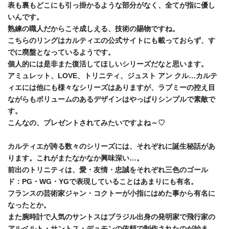
表も裏もどこにも引っ掛かるような部分がなく、全てが指に優し
いんです。
熟練の職人だからこそ成しえる、技術の賜物ですね。
こちらのリングはカルティエの公式サイトにも載っておらず、す
でに廃盤となっているようです。
個人的には是非また復活してほしいシリーズだなと思います。
アミュレット、LOVE、トリニティ、ジュスト アン クル…カルテ
ィエには他にも様々なシリーズはありますが、ラブミーの控え目
ながらもボリュームのあるデザインはやっぱりシンプルで素敵で
す。
こんなの、プレゼントされてみたいですよね～♡
カルティエが誇る数々のシリーズには、それぞれに誕生秘話があ
ります。これがまたなかなか興味深い…。
前出のトリニティは、愛・友情・忠誠をそれぞれ三色のゴール
ド：PG・WG・YGで表現していることはあまりにも有名。
フランスの芸術家ジャン・コクトーが小指にはめた事から有名に
なったとか。
また腕時計で人気のサントスはブラジル出身の発明家で飛行家の
アルベルト・サントス・デュモンの依頼で制作されたのが始ま