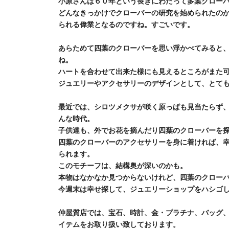
小原さんは６０年という長きにわたって多葉クロー
どんなきっかけでクローバーの研究を始められたの
られる偉業となるのですね。すごいです。
あらためて四葉のクローバーを思い浮かべてみると
ね。
ハートを合わせて出来た様にも見えるところがまた
ジュエリーやアクセサリーのデザインとして、とて
最近では、シロツメクサが咲く原っぱも見当たらず
んな時代。
子供達も、外でお花を摘んだり四葉のクローバーを
四葉のクローバーのアクセサリーを身に着ければ、
られます。
このモチーフは、結構奥が深いのかも。
本物はなかなか見つからないけれど、四葉のクロー
今週末は幸せ探して、ジュエリーショップをハシゴし
仲屋質店では、宝石、時計、金・プラチナ、バッグ
イテムをお取り扱い致しております。