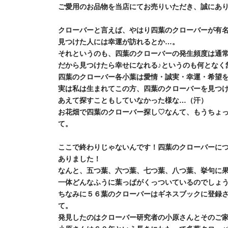
ご愛用のお品物を当店にてお売りいただき、誠にあ
クローバーと言えば、やはり四葉のクローバーが有
見つけた人には幸運が訪れるとか…。
それというのも、四葉のクローバーの発生頻度は通
だから見つけたら幸せになれる♪というのも何となく
四葉のクローバー各小葉は愛情・誠実・幸運・希望
実は私は生まれてこの方、四葉のクローバーを見つ
あえて探すこともしていなかった様な…（汗）
お花畑で四葉のクローバー探し♡なんて、もうちょ
て。
ここで終わりじゃないんです！四葉のクローバーに
ありました！
なんと、五つ葉、六つ葉、七つ葉、八つ葉、挙句に
一体どんなふうに葉っぱがくっついているのでしょ
ちなみに５６葉のクローバーはギネスブックに登録
て。
発見したのはクローバー研究者の小原さんとそのご