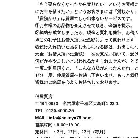
「もう要らなくなったから売りたい」というお客様
にお金を借りたい」というお客さまには『質預かり
『質預かり』は質屋でしか出来ないサービスです。
①お客様のお品物を査定させて頂き、金額を提示。
②契約が成立しましたら、現金と質札を発行。お借
※この利子はお借入頂いた金額によって変わります
③預け入れ頂いた品をお出しになる際は、お出しにな
元金（お借入頂いた金額） をお支払い頂いて、受
何だかややこしいと思われるかもしれませんが、と
一度ご利用頂くと、「こんな方法があったんだね」
ぜひ一度、仲屋質店へお越し下さいませ。もっと気
皆様のご来店を心よりお待ちしております。
仲屋質店
〒464-0833 名古屋市千種区大島町1-23-1
TEL: 0120-4000-35
MAIL:
info@nakaya78.com
営業時間：9:00~19:00
定休日 ：7日、17日、27日（毎月）