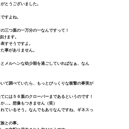
りがとうございました。
名ですよね。
常の三つ葉の一万分の一なんですって！
頷けます。
を表すそうですよ。
けた事がありません。
っとメルヘンな幼少期を過ごしていればなぁ、なん
ついて調べていたら、もっとびっくりな衝撃の事実が
果てには５６葉のクローバーまであるというのです！
うか…。想像もつきません（笑）
されているそう。なんでもありなんですね、ギネスっ
家族との事。