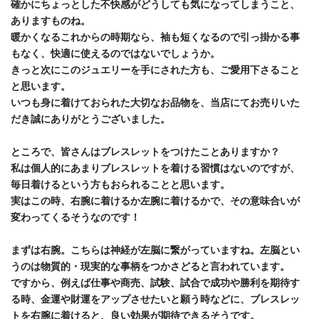
確かにちょっとした不快感がどうしても気になってしまうこと、
ありますものね。
暖かくなるこれからの時期なら、袖も短くなるので引っ掛かる事
もなく、快適に使えるのではないでしょうか。
きっと次にこのジュエリーを手にされた方も、ご愛用下さること
と思います。
いつも身に着けておられた大切なお品物を、当店にてお売りいた
だき誠にありがとうございました。
ところで、皆さんはブレスレットをつけたことありますか？
私は個人的にあまりブレスレットを着ける習慣はないのですが、
毎日着けるという方もおられることと思います。
実はこの時、右腕に着けるか左腕に着けるかで、その意味合いが
変わってくるそうなのです！
まずは右腕。こちらは神経が左脳に繋がっていますね。左脳とい
うのは物質的・現実的な事柄をつかさどると言われています。
ですから、例えば仕事や商売、試験、試合で成功や勝利を期待す
る時、金運や財運をアップさせたいと願う時などに、ブレスレッ
トを右腕に着けると、良い効果が期待できるそうです。