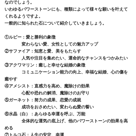
なのでしょう。
いわゆるパワーストーンにも、種類によって様々な願いを叶えて
くれるようですよ。
一般的に知られた石について紹介していきましょう。
①ルビー：愛と勝利の象徴
変わらない愛、女性としての魅力アップ
②サファイア：知恵と愛、美をもたらす
人気や注目を集めたい、運命的なチャンスをつかみたい
③アクワマリン：癒しと幸せな結婚の象徴
コミュニケーション能力の向上、幸福な結婚、心の傷を
癒やす
④アメシスト：直感力を高め、魔除けの効果
心配や恐れの解消、魔除けのお守り
⑤ガーネット：努力の成果、恋愛の成就
成功をおさめたい、変わらぬ愛の誓い
⑥水晶（白）：あらゆる幸運を呼ぶ、万能
全体的な運気の底上げ、他のパワーストーンの効果を高
める
⑦トルコ石：人生の安定、幸運