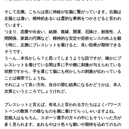
そして左腕。こちらは逆に神経が右脳に繋がっています。右脳は
左脳とは違い、精神的あるいは霊的な事柄をつかさどると言われ
ています。
つまり、恋愛や出会い、結婚、復縁、開運、厄除け、創造性、人
間関係、家庭の円満など、精神的な安定や芸術センスの向上を願
う時に、左腕にブレスレットを着けると、良い効果が期待できる
そうです。
う～ん…本当かしら？と思ってしまうような話ですが、確かにブ
レスレットを着けている間は常に手や腕に刺激が与えられている
状態ですから、手を通じて脳にも何かしらの刺激が伝わっている
ことは確実でしょうね。
それによって良い方向、自分の望む結果になるかどうかは、本人
次第というところでしょうけれど。
ブレスレットと言えば、有名人と言われる方たちはよくパワース
トーンの数珠？の様なものを腕に着けてらっしゃいますよね。
芸能人はもちろん、スポーツ選手の方々の中にもそういった方が
多く見られます。あれもやはり色々な願いや期待を込めてのもの