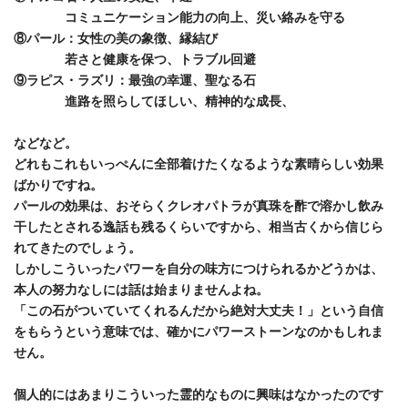
コミュニケーション能力の向上、災い絡みを守る
⑧パール：女性の美の象徴、縁結び
若さと健康を保つ、トラブル回避
⑨ラピス・ラズリ：最強の幸運、聖なる石
進路を照らしてほしい、精神的な成長、
などなど。
どれもこれもいっぺんに全部着けたくなるような素晴らしい効果
ばかりですね。
パールの効果は、おそらくクレオパトラが真珠を酢で溶かし飲み
干したとされる逸話も残るくらいですから、相当古くから信じら
れてきたのでしょう。
しかしこういったパワーを自分の味方につけられるかどうかは、
本人の努力なしには話は始まりませんよね。
「この石がついていてくれるんだから絶対大丈夫！」という自信
をもらうという意味では、確かにパワーストーンなのかもしれま
せん。
個人的にはあまりこういった霊的なものに興味はなかったのです