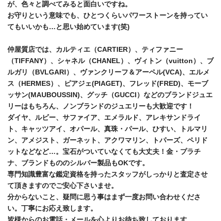
が、色々と調べてみると面白いですね。
お守りという意味でも、ひとつくらいパワーストーンを持ってい
てもいいかも…と思い始めています(笑)
仲屋質店では、カルティエ（CARTIER）、ティファニー
（TIFFANY）、シャネル（CHANEL）、ヴィトン（vuitton）、ブ
ルガリ（BVLGARI）、ヴァンクリーフ＆アーペル(VCA)、エルメ
ス（HERMES）、ピアジェ(PIAGET)、フレッド(FRED)、モーブ
ッサン(MAUBOUSSIN)、グッチ（GUCCI）などのブランドジュエ
リーはもちろん、ノンブランドのジュエリーも大歓迎です！
ダイヤ、ルビー、サファイア、エメラルド、アレキサンドライ
ト、キャッツアイ、オパール、真珠・パール、ひすい、トルマリ
ン、アメジスト、ガーネット、アクワマリン、トパーズ、ペリド
ットなどなど…。宝石がついていなくても大丈夫！金・プラチ
ナ、ブランドもののシルバー製品もOKです。
専門知識豊富な鑑定資格を持ったスタッフがしっかりと査定させ
て頂きますのでご安心下さいませ。
分からないこと、疑問に思う事はまず一度お問い合わせくださ
い。丁寧にお応え致します。
皆様からのお電話・メールを心よりお待ち致しております。