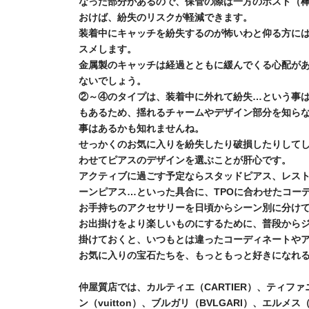
なった部分があるので、保管の際は一方のポスト（
おけば、紛失のリスクが軽減できます。
装着中にキャッチを紛失するのが怖いわと仰る方に
スメします。
金属製のキャッチは経過とともに緩んでくる心配が
ないでしょう。
②～④のタイプは、装着中に外れて紛失…という事
もあるため、揺れるチャームやデザイン部分を知ら
事はあるかも知れませんね。
せっかくのお気に入りを紛失したり破損したりして
わせてピアスのデザインを選ぶことが肝心です。
アクティブに過ごす予定ならスタッドピアス、レス
ーンピアス…といった具合に、TPOに合わせたコー
お手持ちのアクセサリーを日頃からシーン別に分け
お出掛けをより楽しいものにするために、普段から
掛けておくと、いつもとは違ったコーディネートや
お気に入りの宝石たちを、もっともっと好きになれる
仲屋質店では、カルティエ（CARTIER）、ティファニ
ン（vuitton）、ブルガリ（BVLGARI）、エルメ