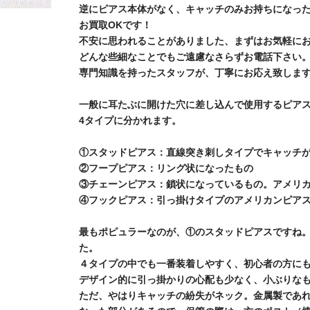
逆にピアス本体がなく、キャッチのみお持ちになっ
お買取OKです！
不安に思われることがありました、まずはお気軽に
どんな些細なことでもご遠慮なさらずお電話下さい
専門知識を持ったスタッフが、丁寧にお応え致しま
一般に耳たぶに開けた穴に差し込んで使用するピア
4タイプに分かれます。
①スタッドピアス：直線突き刺しタイプでキャッチ
②フープピアス：リング状になったもの
③チェーンピアス：鎖状になっているもの。アメリ
④フックピアス：引っ掛けタイプのアメリカンピア
最もポピュラーなのが、①のスタッドピアスですね
た。
４タイプの中でも一番装着しやすく、初心者の方に
デザイン的に引っ掛かりの心配も少なく、小ぶりな
ただ、やはりキャッチの紛失がネック。金属製であ