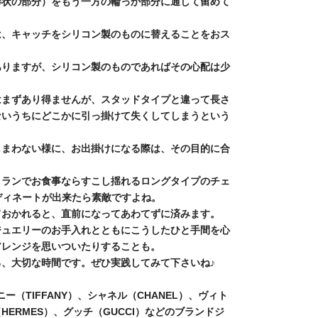
棒状の部分）をもう一方の輪っか部分に通して留めて
は、キャッチをシリコン製のものに替えることをおス
ありますが、シリコン製のものであればその心配は少
はまずあり得ませんが、スタッドタイプと違って長さ
ないうちにどこかに引っ掛けて失くしてしまうという
しまわない様に、お出掛けになる際は、その目的に合
トランでお食事ならすこし揺れるロングタイプのチェ
ディネートが出来たら素敵ですよね。
ておかれると、直前になってあわてずに済みます。
ジュエリーのお手入れとともにこうしたひと手間を心
アレンジを思いついたりすることも。
、大切な時間です。ぜひ実践してみて下さいね♪
ー（TIFFANY）、シャネル（CHANEL）、ヴィト
ス（HERMES）、グッチ（GUCCI）などのブランドジ