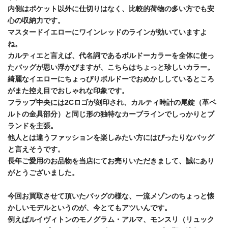
内側はポケット以外に仕切りはなく、比較的荷物の多い方でも安
心の収納力です。
マスタードイエローにワインレッドのラインが効いていますよ
ね。
カルティエと言えば、代名詞であるボルドーカラーを全体に使っ
たバッグが思い浮かびますが、こちらはちょっと珍しいカラー。
綺麗なイエローにちょっぴりボルドーでおめかししているところ
がまた控え目でおしゃれな印象です。
フラップ中央には2Cロゴが刻印され、カルティ時計の尾錠（革ベ
ルトの金具部分）と同じ形の独特なカーブラインでしっかりとブ
ランドを主張。
他人とは違うファッションを楽しみたい方にはぴったりなバッグ
と言えそうです。
長年ご愛用のお品物を当店にてお売りいただきまして、誠にあり
がとうございました。
今回お買取させて頂いたバッグの様な、一流メゾンのちょっと懐
かしいモデルというのが、今とてもアツいんです。
例えばルイヴィトンのモノグラム・アルマ、モンスリ（リュック