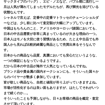
サックタイプのバッグ）、エピ・ノエなど、バブル期に流行し一
旦は人気が薄れてしまったモデルたちが、再び脚光を浴びている
状態なんです。
シャネルで言えば、定番中の定番マトラッセのチェーンショルダ
ーなどは、少し前に比べて査定額が大幅にアップしています。
中国はもちろんのこと、アメリカやヨーロッパ諸国においても、
日本の中古品需要が非常に高まっているのが大きな理由の一つ。
日本人はモノを大切に使う習慣があるため、たとえ中古品でも外
国人から見れば比較的綺麗な商品として売買出来るそうなんで
す。
日本からの商品なら品質、真贋においても安心だというような、
一つの保証にもなっているようですよ。
だから日本の中古品が海外で人気となっているんですね。
ブランド品や貴金属の国内オークションにも、そういった国々か
らのバイヤーが数多く参加しています。
皆が欲しい商品なら、自然と値段が吊り上がっていきますよね。
市場が活性化するのは良い面もありますが、はたしてそれがいつ
まで続くのか…。
そういったことも予測しながら、日々お客様の商品を鑑定・査定
させて頂いています。