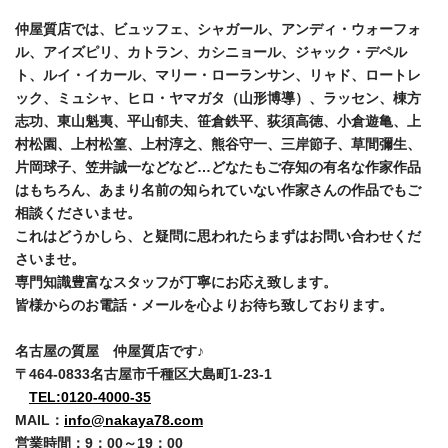
仲屋質店では、ビュッフェ、シャガール、アンディ・ウォーフォ
ル、アイズピリ、カトラン、カシニョール、ジャック・デペル
ト、ルイ・イカール、マリー・ローランサン、リャド、ロートレ
ック、ミュシャ、ヒロ・ヤマガタ（山形博導）、ラッセン、棟方
志功、東山魁夷、平山郁夫、笹倉鉄平、荻須高徳、小倉遊亀、上
村松園、上村松篁、上村淳之、熊谷守一、三岸節子、草間彌生、
片岡球子、笠井誠一などなど…どなたもご存知の有名な作家作品
はもちろん、あまり名前の知られていない作家さんの作品でもご
相談くださいませ。
これはどうかしら、と疑問に思われたらまずはお問い合わせくだ
さいませ。
専門知識豊富なスタッフが丁寧にお応え致します。
皆様からのお電話・メールを心よりお待ち致しております。
名古屋の質屋 仲屋質店です♪
〒464-0833名古屋市千種区大島町1-23-1
TEL:0120-4000-35
MAIL：
info@nakaya78.com
営業時間：9：00～19：00